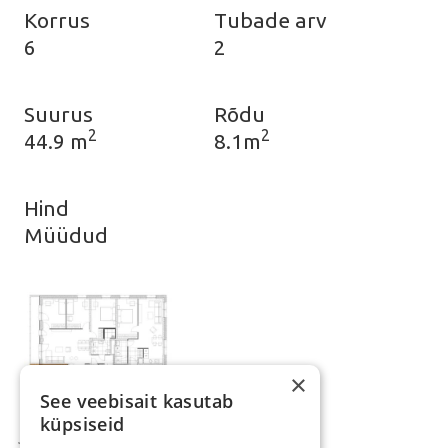
Korrus
Tubade arv
6
2
Suurus
Rõdu
2
2
44.9 m
8.1m
Hind
Müüdud
×
See veebisait kasutab
küpsiseid